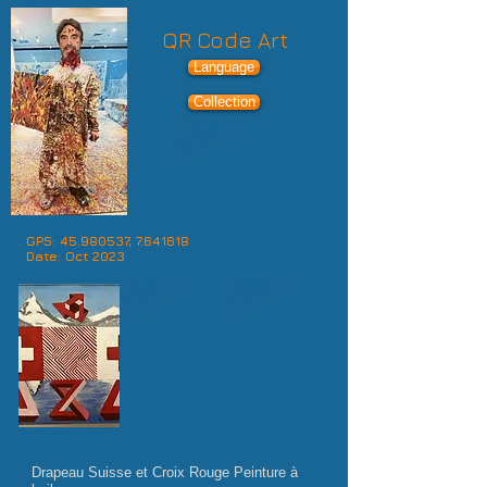
QR Code Art
Language
Collection
GPS:
45.980537
,
7.641618
Date: Oct 2023
Drapeau Suisse et Croix Rouge Peinture à